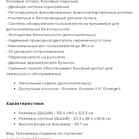
боковые опоры, боковые поручни)
• Двойная система торможения
• Регулируемые фиксированные транспортировочные ролики
• Контактные и беспроводные датчики пульса
• Система обнаружения пользователя на тренажере для
дополнительной безопасности
• Фотодатчик безопасности (дополнительно)
• Надежный приводной двигатель переменного тока
• Максимальный вес пользователя до 181,4 кг
• 20 уровней сопротивления
• Переключатели на рукоятях
• Двойные держатели для бутылок
• Съемные панели обеспечивают быстрый доступ для
сервисного обслуживания
Напольный коврик (дополнительно)
Доступные консоли - Envision, Envision II 9", Emerge II
Характеристики:
Размеры (ДхШхВ) - 153,4 x 80 x 222,3 см
Размеры ступени (ДхШхВ) - 20,3 x 28,4 x 50,8 см
Высота входа на тренажер - 33,7 см
Вид: Тренажеры подъема по ступеням
Серия: Серия Exclusive