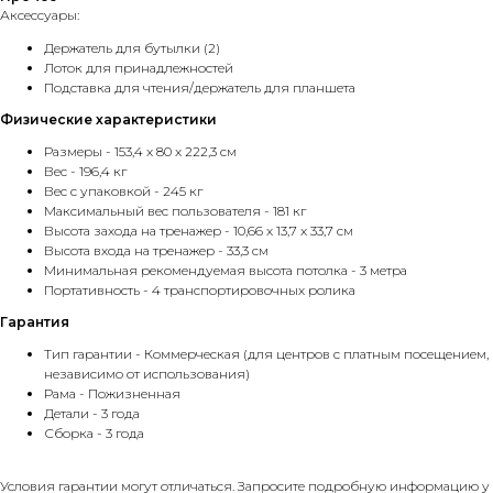
Аксессуары:
Держатель для бутылки (2)
Лоток для принадлежностей
Подставка для чтения/держатель для планшета
Физические характеристики
Размеры - 153,4 x 80 x 222,3 см
Вес - 196,4 кг
Вес с упаковкой - 245 кг
Максимальный вес пользователя - 181 кг
Высота захода на тренажер - 10,66 x 13,7 x 33,7 см
Высота входа на тренажер - 33,3 см
Минимальная рекомендуемая высота потолка - 3 метра
Портативность - 4 транспортировочных ролика
Гарантия
Тип гарантии - Коммерческая (для центров с платным посещением,
независимо от использования)
Рама - Пожизненная
Детали - 3 года
Сборка - 3 года
Условия гарантии могут отличаться. Запросите подробную информацию у