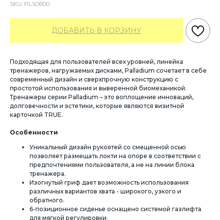
SKU:
PLS0б00
ДОБАВИТЬ В КОРЗИНУ
Подходящая для пользователей всех уровней, линейка
тренажеров, нагружаемых дисками, Palladium сочетает в себе
современный дизайн и сверхпрочную конструкцию с
простотой использования и выверенной биомеханикой.
Тренажеры серии Palladium – это воплощение инноваций,
долговечности и эстетики, которые являются визитной
карточкой TRUE.
Особенности
Уникальный дизайн рукоятей со смещенной осью
позволяет размещать локти на опоре в соответствии с
предпочтениями пользователя, а не на линии блока
тренажера.
Изогнутый гриф дает возможность использования
различных вариантов хвата - широкого, узкого и
обратного.
6-позиционное сиденье оснащено системой газлифта
для мягкой регулировки.