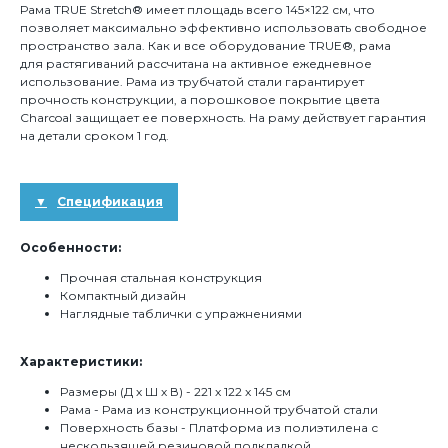
Рама TRUE Stretch® имеет площадь всего 145×122 см, что
позволяет максимально эффективно использовать свободное
пространство зала. Как и все оборудование TRUE®, рама
для растягиваний рассчитана на активное ежедневное
использование. Рама из трубчатой стали гарантирует
прочность конструкции, а порошковое покрытие цвета
Charcoal защищает ее поверхность. На раму действует гарантия
на детали сроком 1 год.
Спецификация
Особенности:
Прочная стальная конструкция
Компактный дизайн
Наглядные таблички с упражнениями
Характеристики:
Размеры (Д х Ш х В) - 221 x 122 x 145 см
Рама - Рама из конструкционной трубчатой стали
Поверхность базы - Платформа из полиэтилена с
нескользящей резиновой подкладкой